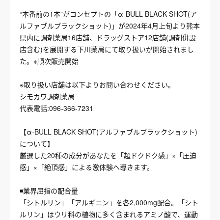
“本番前の1本”がコンセプトの「α-BULL BLACK SHOT(ア
ルファブルブラックショット)」が2024年4月上旬より熊本
県内に調剤薬局16店舗、ドラッグストア12店舗(調剤併設
店含む)を展開する下川薬局にて取り扱いが開始されまし
た。※順次販売開始
※取り扱い店舗は以下よりお問い合わせください。
シモカワ調剤薬局
代表電話:096-366-7231
【α-BULL BLACK SHOT(アルファブルブラックショット)
について】
厳選した20種の成分があなたを「超ドクドク感」×「圧迫
感」×「絶頂感」による激体験へ導きます。
◾️業界屈指の配合量
「シトルリン」「アルギニン」を各2,000mg配合。「シト
ルリン」はウリ科の植物に多く含まれるアミノ酸で、運動