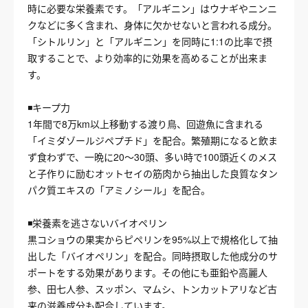
時に必要な栄養素です。「アルギニン」はウナギやニンニ
クなどに多く含まれ、身体に欠かせないと言われる成分。
「シトルリン」と「アルギニン」を同時に1:1の比率で摂
取することで、より効率的に効果を高めることが出来ま
す。
◾️キープ力
1年間で8万km以上移動する渡り鳥、回遊魚に含まれる
「イミダゾールジペプチド」を配合。繁殖期になると飲ま
ず食わずで、一晩に20〜30頭、多い時で100頭近くのメス
と子作りに励むオットセイの筋肉から抽出した良質なタン
パク質エキスの「アミノシール」を配合。
◾️栄養素を逃さないバイオペリン
黒コショウの果実からピぺリンを95%以上で規格化して抽
出した「バイオペリン」を配合。同時摂取した他成分のサ
ポートをする効果があります。その他にも亜鉛や高麗人
参、田七人参、スッポン、マムシ、トンカットアリなど古
来の滋養成分も配合しています。