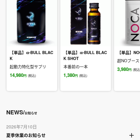
【単品】α-BULL BLAC
【単品】α-BULL BLAC
【単品】NO
K
K SHOT
超NOブース
起動力特化型サプリ
本番前の一本
3,980
円
(税込
14,980
1,380
円
(税込)
円
(税込)
NEWS/
お知らせ
2026年7月10日
夏季休業のお知らせ